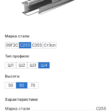
Марка стали:
09Г2С
С255
С355
Ст3сп
Тип профиля:
Ш1
Ш2
Ш3
Ш4
Высота:
50
60
70
Характеристики:
Марка стали
С255