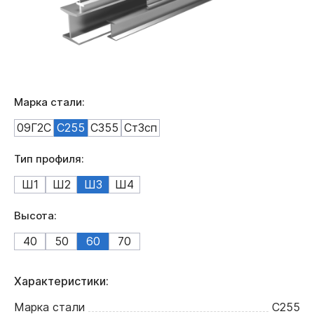
Марка стали:
09Г2С
С255
С355
Ст3сп
Тип профиля:
Ш1
Ш2
Ш3
Ш4
Высота:
40
50
60
70
Характеристики:
Марка стали
С255