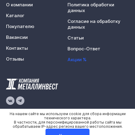
О компании
Политика обработки
данных
Каталог
Согласие на обработку
Покупателю
данных
Вакансии
Статьи
Контакты
Вопрос-Ответ
Отзывы
Акции %
© 2026 «Металлинвест»
На нашем сайте мы используем cookie для сбора информации
технического характера.
В частности, для персонифицированной работы сайта мы
Политика конфиденциальности
обрабатываем IP-адрес региона вашего местоположения.