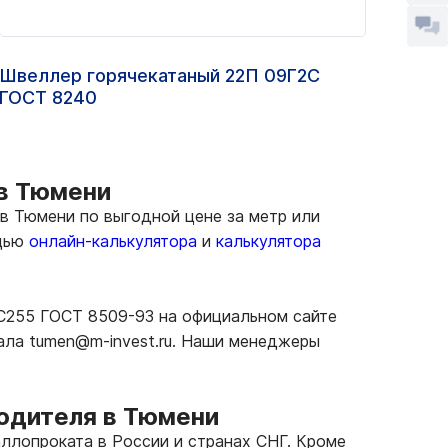
Швеллер горячекатаный 22П 09Г2С
Двут
ГОСТ 8240
 в Тюмени
в Тюмени по выгодной цене за метр или
ощью
онлайн-калькулятора
и
калькулятора
 С255 ГОСТ 8509-93 на официальном сайте
ала tumen@m-invest.ru. Наши менеджеры
водителя в Тюмени
ллопроката в России и странах СНГ. Кроме