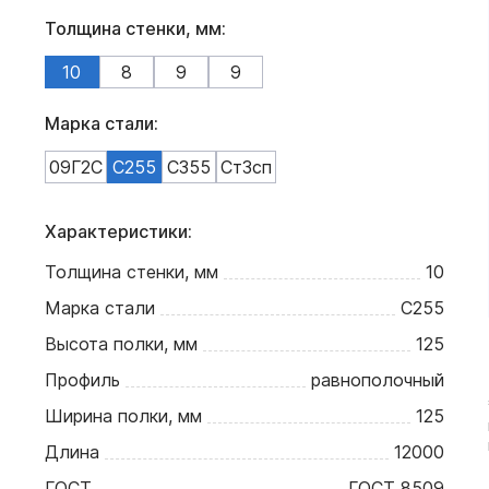
Толщина стенки, мм:
10
8
9
9
Марка стали:
09Г2С
С255
С355
Ст3сп
Характеристики:
Толщина стенки, мм
10
Марка стали
С255
Высота полки, мм
125
Профиль
равнополочный
Ширина полки, мм
125
Длина
12000
ГОСТ
ГОСТ 8509