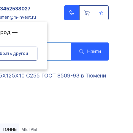
73452538027
umen@m-invest.ru
ород —
Найти
брать другой
25Х125Х10 С255 ГОСТ 8509-93 в Тюмени
ТОННЫ
МЕТРЫ