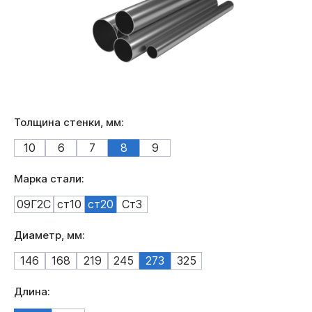
Толщина стенки, мм:
10
6
7
8
9
Марка стали:
09Г2С
ст10
ст20
Ст3
Диаметр, мм:
146
168
219
245
273
325
Длина: