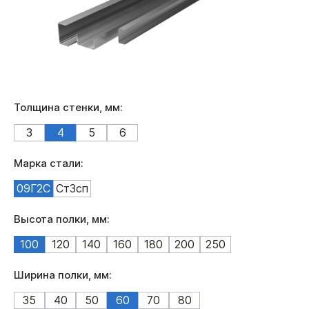
Толщина стенки, мм:
3
4
5
6
Марка стали:
09Г2С
Ст3сп
Высота полки, мм:
100
120
140
160
180
200
250
Ширина полки, мм:
35
40
50
60
70
80