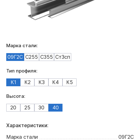
Марка стали:
09Г2С
С255
С355
Ст3сп
Тип профиля:
К1
К2
К3
К4
К5
Высота:
20
25
30
40
Характеристики:
Марка стали
09Г2С