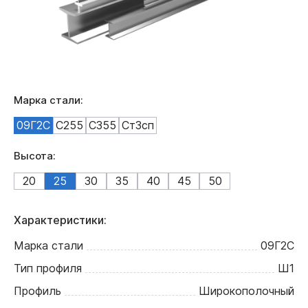
Марка стали:
09Г2С
С255
С355
Ст3сп
Высота:
20
25
30
35
40
45
50
Характеристики:
Марка стали
09Г2С
Тип профиля
Ш1
Профиль
Широкополочный